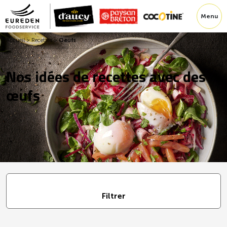
Menu
Accueil
>
Recettes
>
Oeufs
Nos idées de recettes avec des
œufs
Filtrer