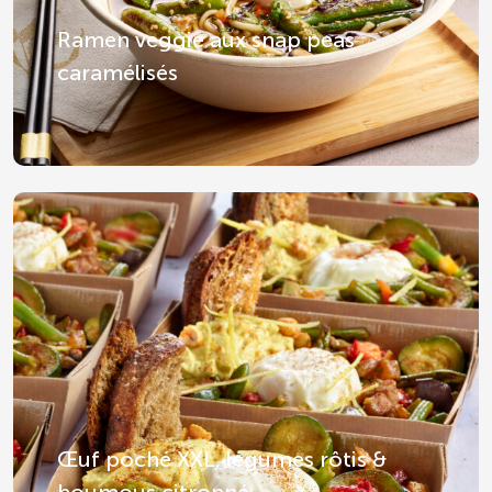
Ramen veggie aux snap peas
caramélisés
Œuf poché XXL, légumes rôtis &