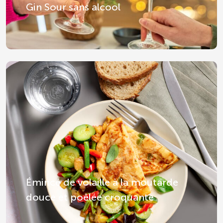
Gin Sour sans alcool
Émincé de volaille à la moutarde
douce et poêlée croquante