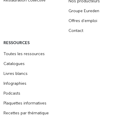
Restauration collective
Nos producteurs
Groupe Eureden
Offres d’emploi
Contact
RESSOURCES
Toutes les ressources
Catalogues
Livres blancs
Infographies
Podcasts
Plaquettes informatives
Recettes par thématique