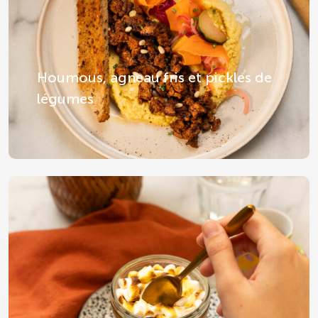
Houmous, agneau fris et pickles de
légumes