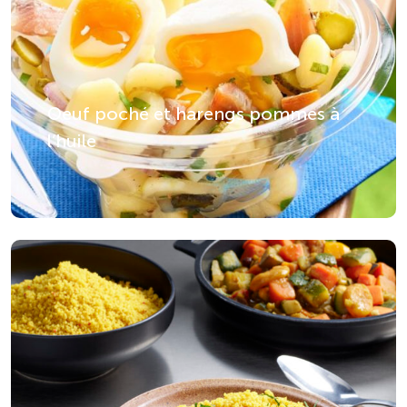
La saisonnalité est un critère essentiel
dans la conception des menus. Eureden
Foodservice propose des recettes
adaptées aux différentes périodes de
Oeuf poché et harengs pommes à
l’année, permettant de varier les plaisirs
l’huile
et de répondre aux envies des convives.
En hiver, les plats réconfortants sont
privilégiés. Un hachis parmentier
végétarien, préparé avec des lentilles et
une purée de pommes de terre, offre
une alternative saine et savoureuse au
traditionnel plat de viande. Une soupe
paysanne aux légumes d’aucy, enrichie
en légumineuses pour un apport en
protéines végétales, est une option
idéale pour une entrée chaude et
nourrissante.