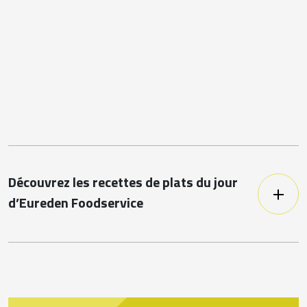
Découvrez les recettes de plats du jour
d’Eureden Foodservice
Proposez des plats du jour variés et
équilibrés en restauration collective ! En
tant que chef, vous savez qu’il est
essentiel de trouver le bon équilibre
entre tradition et innovation, tout en
garantissant une qualité nutritionnelle