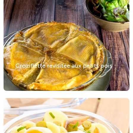
quotidiens, tant pour leur apport en
nutriments que pour leur diversité de
textures et de saveurs.
Appropriez-vous les
recettes
traditionnelles
, en proposant par
exemple un taboulé rafraîchissant aux
légumes pour couscous, ou encore
une galette saucisse accompagnée
Croziflette revisitée aux petits pois
d’une poêlée bretonne. Un gâteau de
chou-fleur façon tortilla ou un gratin
dauphinois constituent un plat du jour
idéal.
Des plats du jour
adaptés à toutes les
saisons et occasions