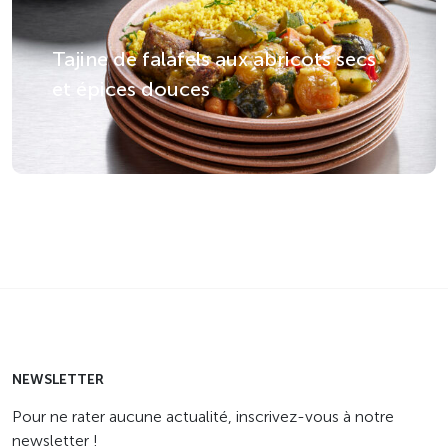
Au printemps et en été, les repas
doivent être plus légers et frais. Une
Tajine de falafels aux abricots secs
salade composée aux légumes grillés,
et épices douces
agrémentée de pois chiches et de
fromage frais, offre un plat du jour
équilibré et coloré. Osez aussi le bowl
de légumes d’été aux céréales et œufs
pochés Cocotine.
Vous souhaitez renouveler vos menus
et trouver de nouvelles inspirations
pour vos plats du jour ? Découvrez
notre large sélection de recettes.
NEWSLETTER
Pour ne rater aucune actualité, inscrivez-vous à notre
newsletter !