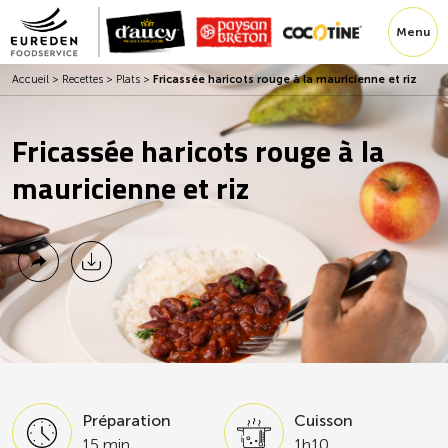
Menu
Accueil
>
Recettes
>
Plats
>
Fricassée haricots rouge à la mauricienne et riz
Fricassée haricots rouge à la
mauricienne et riz
Préparation
Cuisson
15 min
1h10