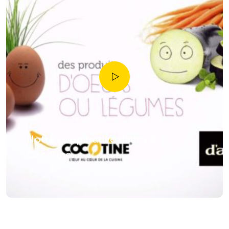
Notre coopérative daucy &
Cocotine