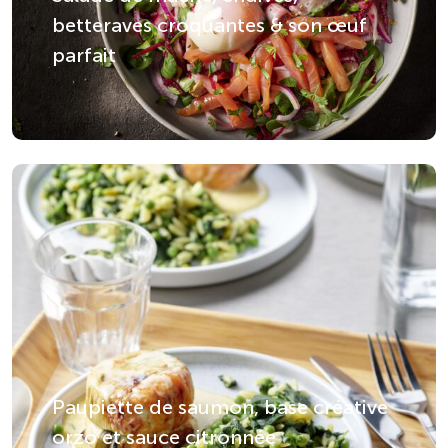
betteraves croquantes & son œuf
parfait
Paupiette de saumon, base créative
orzo et sauce citronnée