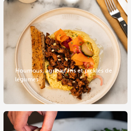
Houmous, agneau fris et pickles de
légumes