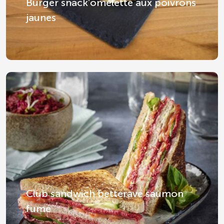
Burger snack’omelette aux poivrons
jaunes
Club sandwich betterave saumon
fumé