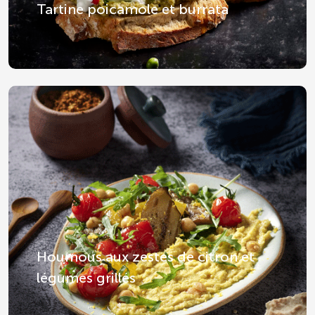
Tartine poicamole et burrata
Houmous aux zestes de citron et
légumes grillés