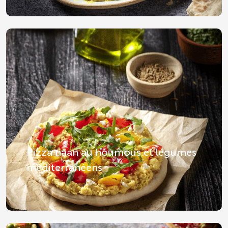
Pizza naan au houmous et légumes
méditerranéens