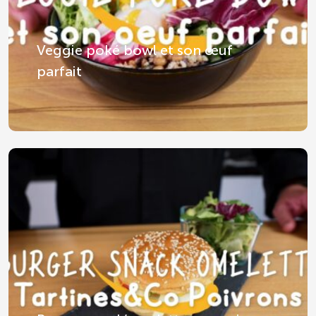
Veggie poké bowl et son œuf
parfait