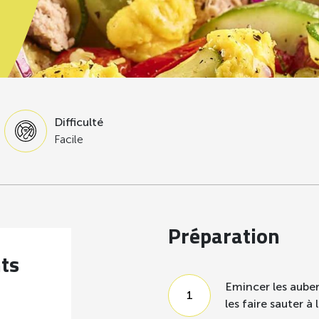
Difficulté
Facile
Préparation
nts
Emincer les auber
les faire sauter à l