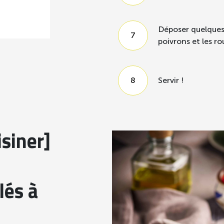
Déposer quelques
poivrons et les ro
Servir !
siner]
lés à