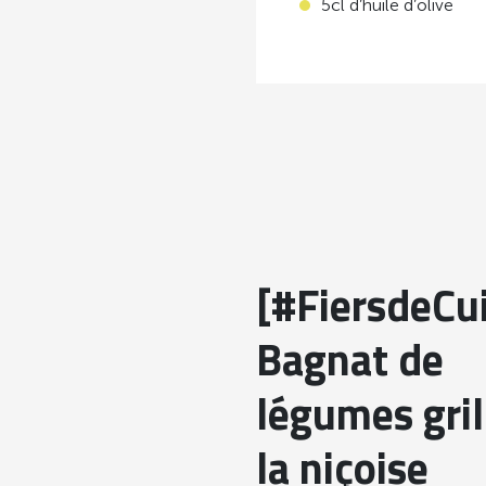
5cl d’huile d’olive
[#FiersdeCui
Bagnat de
légumes gril
la niçoise