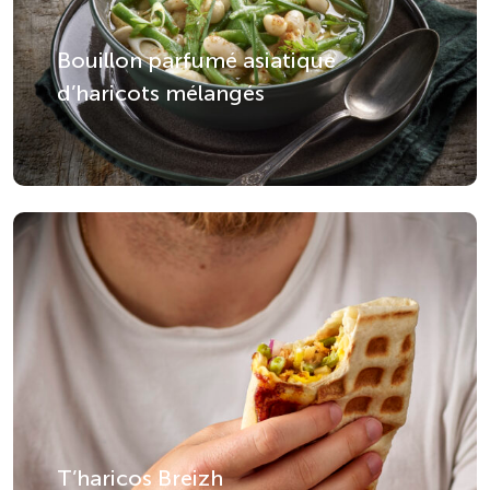
Bouillon parfumé asiatique
d’haricots mélangés
T’haricos Breizh