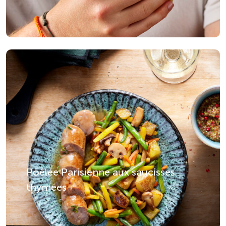
Poêlée Parisienne aux saucisses
thymées