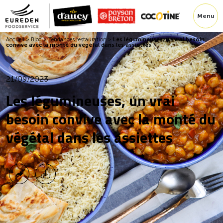
Menu
Accueil
>
Blog
>
Tendances restauration
>
Les légumineuses, un vrai besoin
convive avec la monté du végétal dans les assiettes
21/09/2023
Les légumineuses, un vrai
besoin convive avec la monté du
végétal dans les assiettes