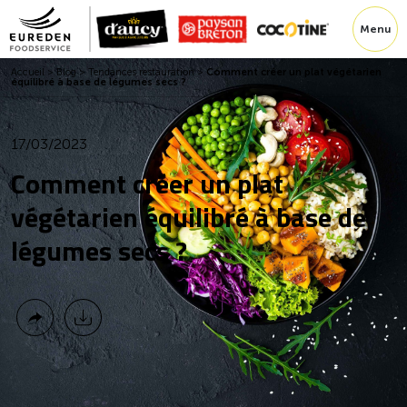
Menu
Accueil
>
Blog
>
Tendances restauration
>
Comment créer un plat végétarien
équilibré à base de légumes secs ?
17/03/2023
Comment créer un plat
végétarien équilibré à base de
légumes secs ?