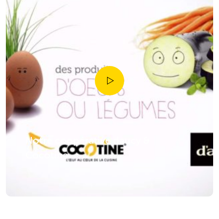
Notre coopérative daucy &
Cocotine