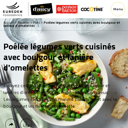
Menu
Accueil
>
Recettes
>
Plats
>
Poêlée légumes verts cuisinés avec boulgour et
lanière d’omelettes
Poêlée légumes verts cuisinés
avec boulgour et lanière
d'omelettes
Essayez cette poêlée de légumes verts, boulgour et
lanières d’omelette pour un repas sain et savoureux.
Les légumes croquants se marient parfaitement avec le
boulgour et les lanières d’omelette.