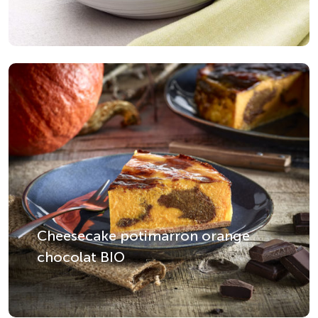
Cheesecake potimarron orange
chocolat BIO