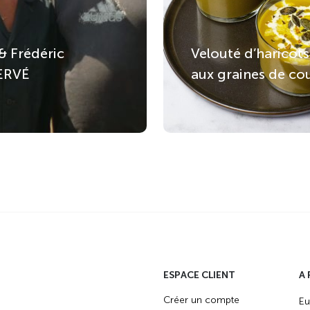
 & Frédéric
Velouté d’haricots
ERVÉ
aux graines de co
ESPACE CLIENT
A
Créer un compte
Eu