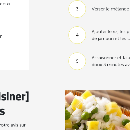
s doux
Verser le mélange 
Ajouter le riz, les 
on
de jambon et les 
Assaisonner et fai
doux 3 minutes ava
siner]
s
otre avis sur