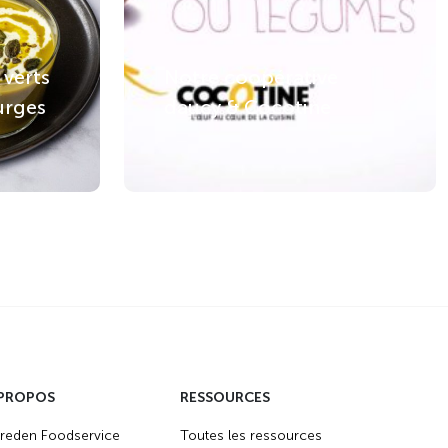
 verts
Notre coopérative
urges
daucy & Cocotine
 PROPOS
RESSOURCES
reden Foodservice
Toutes les ressources