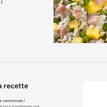
 !
a recette
iz cantonnais !
éal pour transformer une