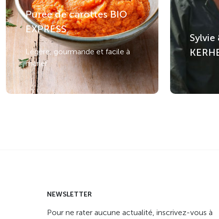
Purée de carottes BIO
EXPRESS
Sylvie
KERH
Légère, gourmande et facile à
marier
NEWSLETTER
Pour ne rater aucune actualité, inscrivez-vous à