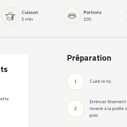
Cuisson
Portions
5 min
100
Préparation
nts
Cuire le riz.
lette
Emincer finement l
revenir à la poêle d
pois.