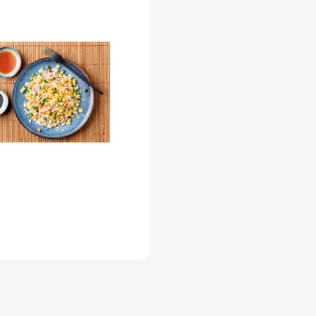
 d'omelette -
lé