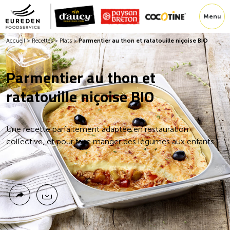
Menu
Accueil
>
Recettes
>
Plats
>
Parmentier au thon et ratatouille niçoise BIO
Parmentier au thon et
ratatouille niçoise BIO
Une recette parfaitement adaptée en restauration
collective, et pour faire manger des légumes aux enfants !