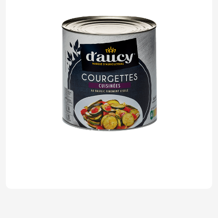
Courgettes cuisinées au basilic
finement ciselé