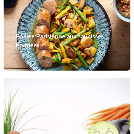
Poêlée Parisienne aux saucisses
thymées