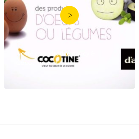
Notre coopérative daucy &
Cocotine