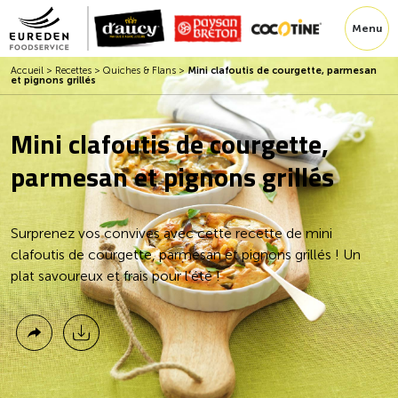
Menu
Accueil
>
Recettes
>
Quiches & Flans
>
Mini clafoutis de courgette, parmesan
et pignons grillés
Mini clafoutis de courgette,
parmesan et pignons grillés
Surprenez vos convives avec cette recette de mini
clafoutis de courgette, parmesan et pignons grillés ! Un
plat savoureux et frais pour l’été !