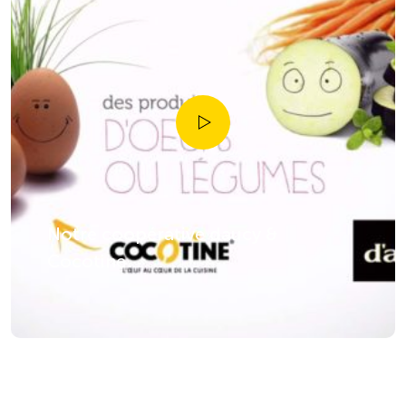
Notre coopérative daucy &
Cocotine