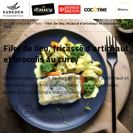
Menu
Accueil
>
Recettes
>
Plats
>
Filet de lieu, fricassé d’artichaut et brocolis au
curry
Filet de lieu, fricassé d'artichaut
et brocolis au curry
Réalisez notre recette de filet de lieu, fricassé d’artichaut et
brocolis au curry ! Un plat du terroir, riche en protéines,
parfait pour surprendre vos convives !