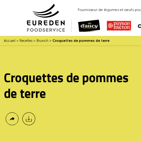
Fournisseur de légumes et oeufs pour
Accueil
>
Recettes
>
Brunch
>
Croquettes de pommes de terre
Croquettes de pommes
de terre