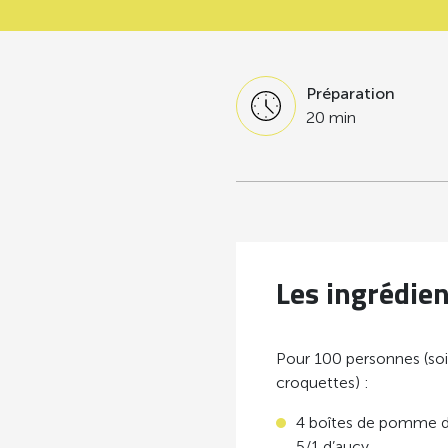
Préparation
20 min
Les ingrédie
Pour 100 personnes (so
croquettes) :
4 boîtes de pomme d
5/1 d’aucy