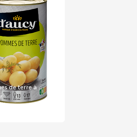
s de terre à
r