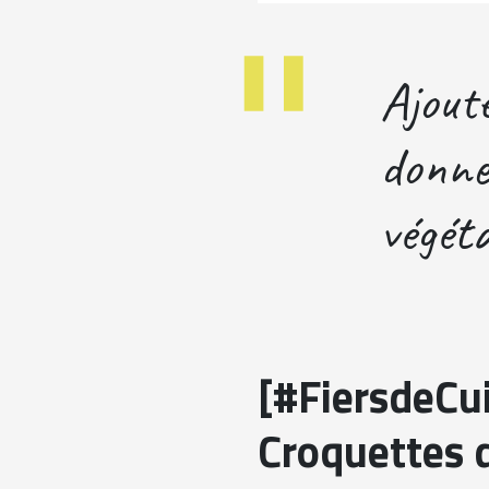
Ajout
donne
végét
[#FiersdeCui
Croquettes 