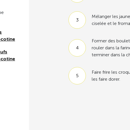
pe
Mélanger les jaune
ciselée et le fro
s
ocotine
Former des boulett
rouler dans la fari
œufs
terminer dans la c
ocotine
Faire frire les cro
les faire dorer.