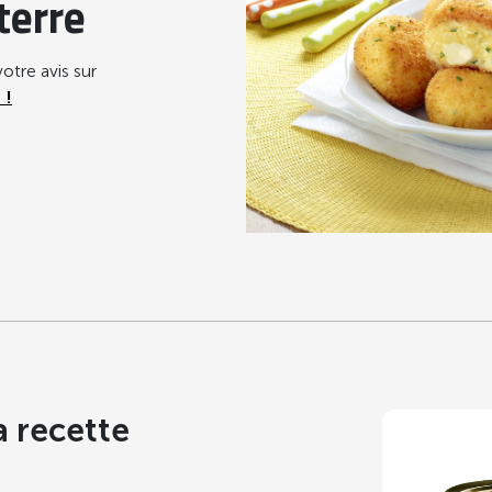
terre
otre avis sur
 !
a recette