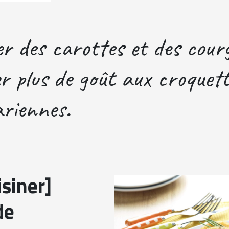
er des carottes et des cour
r plus de goût aux croquet
ariennes.
siner]
de