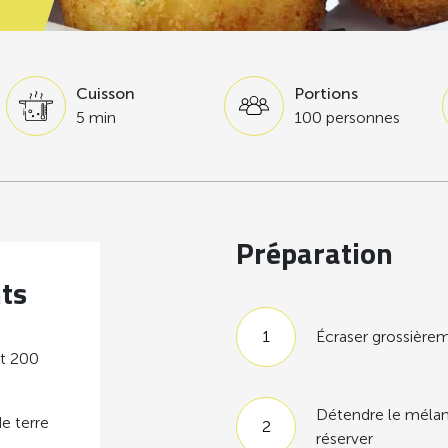
Cuisson
Portions
5 min
100 personnes
Préparation
nts
Écraser grossière
it 200
Détendre le mélang
e terre
réserver