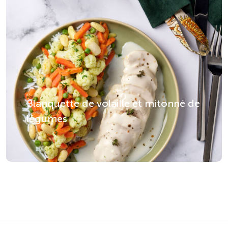
• Des plats riches en fibres pour une
digestion optimale, comme notre
velouté de carottes et lentilles corail
ou la ratatouille fondante aux légumes
du soleil.
• Des repas traditionnels réconfortants
tels que les haricots verts à l’Andalouse
ou la blanquette de poisson
Blanquette de volaille et mitonné de
accompagnée de sa purée de patate
légumes
douce.
• Des desserts gourmands et équilibrés
: compote de pommes et poires
maison sans sucre ajouté, ou flan aux
œufs et lait d’amande, une alternative
douce et digeste.
Nos recettes tiennent compte des
besoins spécifiques des personnes
âgées, en évitant les excès de sel et de