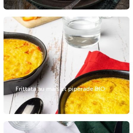
repas adaptés, faciles à consommer et
à digérer, tout en assurant un apport en
nutriments essentiels.
Des recettes
pensées pour le
bien-être des
seniors
Avec l’âge, certains aliments
Frittata au maïs et piperade BIO
deviennent plus difficiles à mâcher ou à
digérer. Eureden Foodservice vous
propose donc des
recettes pour le
médico-social
adaptées aux besoins
des seniors, en veillant à la texture et à
l’apport nutritionnel de chaque plat.
Découvrez :