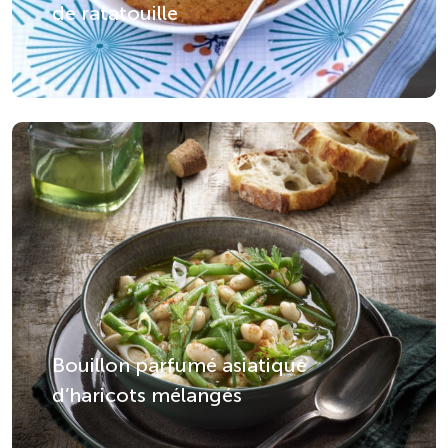
de ratatouille
dans une salade de lentilles vitaminée,
apportant une texture fondante et un
goût délicat, ou peuvent servir de base
à des plats réduits en sel, pour préserver
la santé cardiovasculaire des seniors.
Découvrez d’autres mets savoureux
comme les mogettes de Vendée
d’aucy, pour des
recettes riches en
fibres
et en nutriments essentiels. Elles
peuvent être intégrées dans une poêlée
paysanne, associées à des légumes de
saison et des herbes aromatiques. Vous
pouvez aussi préparer des
recettes
traditionnelles
comme les lentilles du
Berry aux saucisses de Montbéliard, un
Bouillon parfumé asiatique
plat réconfortant et riche en goût.
d’haricots mélangés
Les produits d’aucy, Paysan Breton et
Cocotine permettent de garantir des