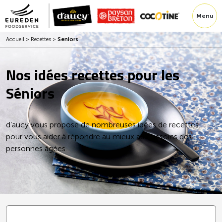
Menu
Accueil
>
Recettes
>
Seniors
Nos idées recettes pour les
Séniors
d’aucy vous propose de nombreuses idées de recettes
pour vous aider à répondre au mieux aux besoins des
personnes âgées.