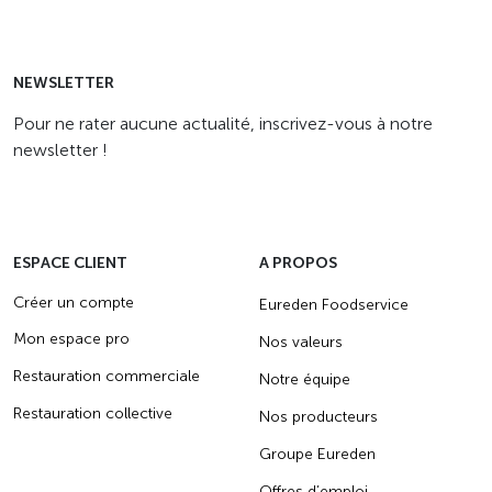
matières grasses tout en préservant le
plaisir de manger. Parcourez nos idées
de recettes pour seniors.
NEWSLETTER
Pour ne rater aucune actualité, inscrivez-vous à notre
newsletter !
ESPACE CLIENT
A PROPOS
Créer un compte
Eureden Foodservice
Mon espace pro
Nos valeurs
Restauration commerciale
Notre équipe
Restauration collective
Nos producteurs
Groupe Eureden
Offres d’emploi