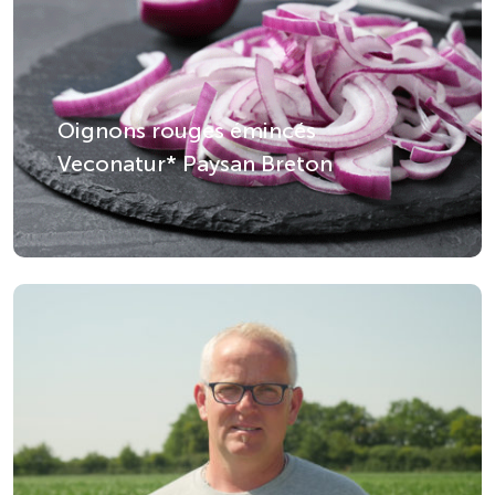
Oignons rouges émincés
Veconatur* Paysan Breton