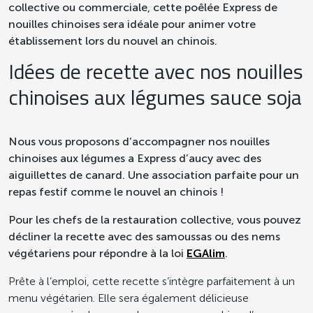
collective ou commerciale, cette poêlée Express de
Personnes âgées en
nouilles chinoises sera idéale pour animer votre
150 g
institution
établissement lors du nouvel an chinois.
Idées de recette avec nos nouilles
Produits prêts à consommer, en
chinoises aux légumes sauce soja
grammes (± 10%)
Selon les recommandations, les
légumes d’aucy ont une fréquence de
Nous vous proposons d’accompagner nos nouilles
consommation sur 20 repas
chinoises aux légumes a Express d’aucy avec des
consécutifs de 10/20 minimum (hors
aiguillettes de canard. Une association parfaite pour un
personnes âgées en institution pour les
repas festif comme le nouvel an chinois !
repas du soir) *
Pour
les chefs de la restauration collective, vous pouvez
* GEMRCN = Groupe d’Etudes des
décliner la recette avec des samoussas ou des nems
Marchés de Restauration Collective et
végétariens pour répondre à la loi
EGAlim
.
de Nutrition
Prête à l’emploi, cette recette s’intègre parfaitement à un
menu végétarien. Elle sera également délicieuse