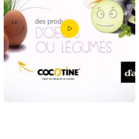
Notre coopérative daucy &
Cocotine