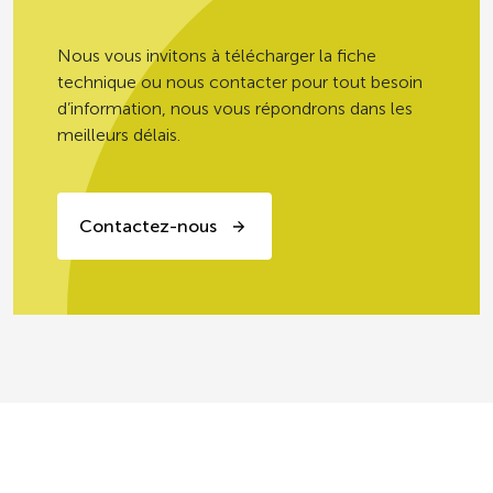
150 g
institution
Nous vous invitons à télécharger la fiche
technique ou nous contacter pour tout besoin
PRODUITS PRÊTS À CONSOMMER,
d’information, nous vous répondrons dans les
EN GRAMMES (± 10%)
meilleurs délais.
Selon les recommandations, les
légumes d’aucy ont une fréquence de
consommation sur 20 repas
consécutifs de 10/20 minimum (hors
Contactez-nous
personnes âgées en institution pour les
repas du soir) *
* GEMRCN = Groupe d’Etudes des
Marchés de Restauration Collective et
de Nutrition