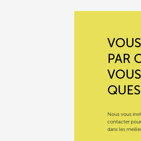
VOUS
PAR 
VOUS
QUES
Nous vous invi
contacter pour
dans les meilleu