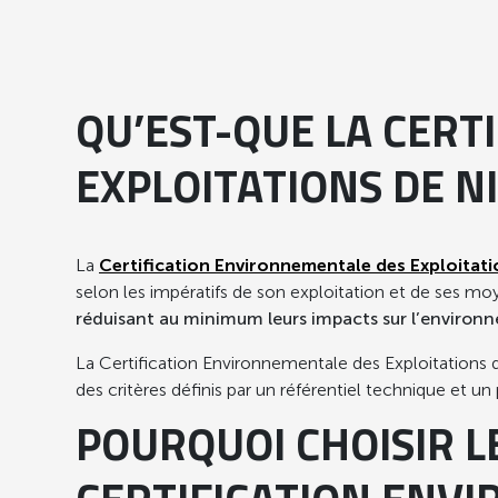
Enfants +18 mois
Enfants maternelle
QU’EST-QUE LA CERT
Enfants élémentaire
EXPLOITATIONS DE NI
Adultes, adolescents et personnes âgées à domicile
Personnes âgées en institution
La
Certification Environnementale des Exploitati
selon les impératifs de son exploitation et de ses mo
réduisant au minimum leurs impacts sur l’environ
PRODUITS PRÊTS À CONSOMMER, EN GRAMMES (± 10%)
Selon les recommandations, les légumes d’aucy ont une fr
La Certification Environnementale des Exploitations de
institution pour les repas du soir) *
des critères définis par un référentiel technique et u
* GEMRCN = Groupe d’Etudes des Marchés de Restauration Co
POURQUOI CHOISIR L