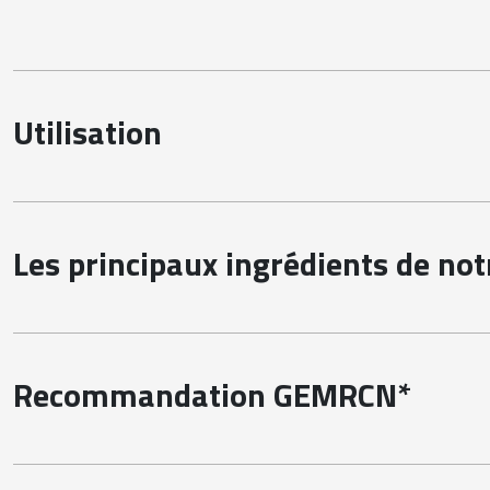
Utilisation
Pour vos convives qui ont un régime spécifique, ce produit est
Les principaux ingrédients de no
Potirons issus d’une exploitation bénéficiant de la Certificat
Recommandation GEMRCN*
Enfants -18 mois