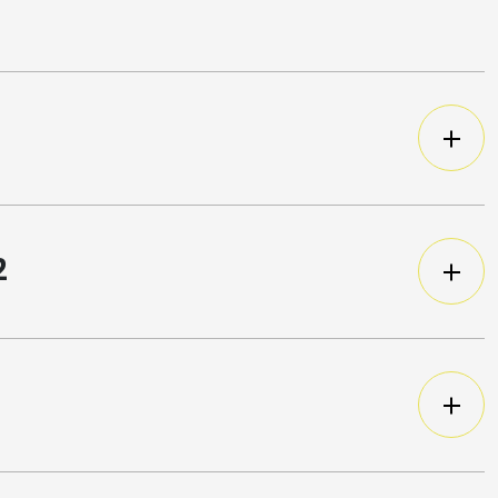
t vous qui décidez !
2
bres de pois.
120 g