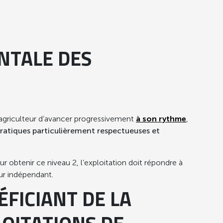
120 g
100 g
NTALE DES
100 g
150 g
150 g
agriculteur d’avancer progressivement
à son rythme
,
 pratiques particulièrement respectueuses et
minimum (hors personnes âgées en
r obtenir ce niveau 2, l’exploitation doit répondre à
eur indépendant.
ÉFICIANT DE LA