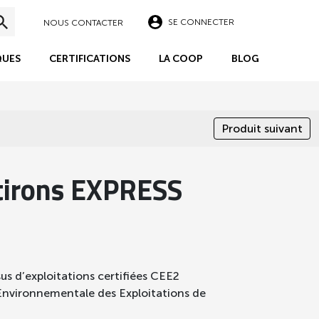
SE CONNECTER
NOUS CONTACTER
UES
CERTIFICATIONS
LA COOP
BLOG
Produit suivant
tirons EXPRESS
sus d’exploitations certifiées CEE2
 Environnementale des Exploitations de
té cultivés en
plein champ
, en
France
, dans