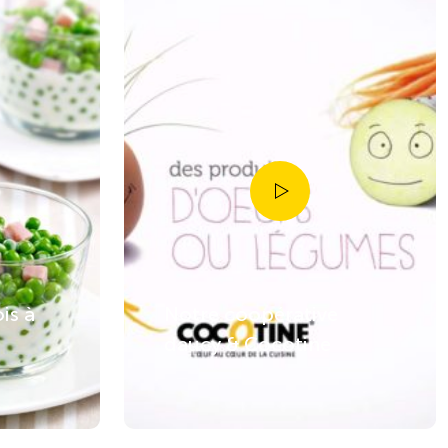
is à
Notre coopérative
daucy & Cocotine