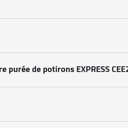
 naturellement pauvre en sel. À réchauffer ou à recuisiner, c'es
tre purée de potirons EXPRESS CEE
ion Environnementale des Exploitations de niveau 2, amidon et fi