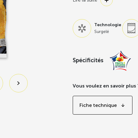
des exploitations engagées 
l’environnement
et de la
bio
indépendant
.
Technologie
Ils sont récoltés dans les ch
Surgelé
préserver toutes leurs qualité
Une purée cuite CEE2, 100% lé
matière grasse. Il ne reste pl
Spécificités
cuisiner.
Vous voulez en savoir plus 
Fiche technique