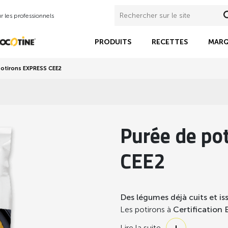
 les professionnels
PRODUITS
RECETTES
MARQ
potirons EXPRESS CEE2
Purée de po
CEE2
Des légumes déjà cuits et is
Les potirons à
Certification
niveau 2 (CEE2)
d’aucy ont é
Lire la suite