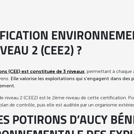
IFICATION ENVIRONNEME
VEAU 2 (CEE2) ?
ons (CEE) est constituée de 3 niveaux
, permettant à chaque 
yens.
Elle valorise les exploitations qui s’engagent dans des
nement.
équence de consommation sur 20 repas consécutifs de 10/20 
 niveau 2 (CEE2) est le 2ème niveau de cette certification. Pou
n plan de contrôle, puis elle est auditée par un organisme extéri
llective et de Nutrition
ES POTIRONS D’AUCY BÉN