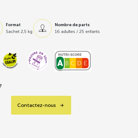
dans une
démarche respectueuse de
diversité
,
certifiées par un organisme
Format
Nombre de parts
amps en saison,
à bonne maturité
pour
Sachet 2,5 kg
16 adultes / 25 enfants
s organoleptiques et nutritionnelles.
gumes, à la texture lisse. Sans sel et sans
us qu’à la remettre en température ou à la
?
Contactez-nous