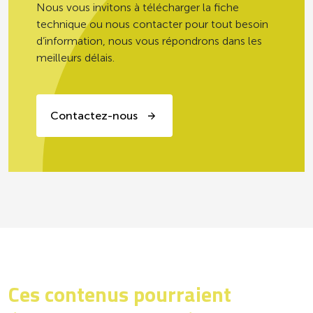
Nous vous invitons à télécharger la fiche
technique ou nous contacter pour tout besoin
PRODUITS PRÊTS À CONSOMMER,
d’information, nous vous répondrons dans les
EN GRAMMES (± 10%)
meilleurs délais.
Selon les recommandations, les
légumes d’aucy ont une fréquence de
consommation sur 20 repas
consécutifs de 10/20 minimum (hors
Contactez-nous
personnes âgées en institution pour les
repas du soir) *
* GEMRCN = Groupe d’Etudes des
Marchés de Restauration Collective et
de Nutrition
Ces contenus pourraient