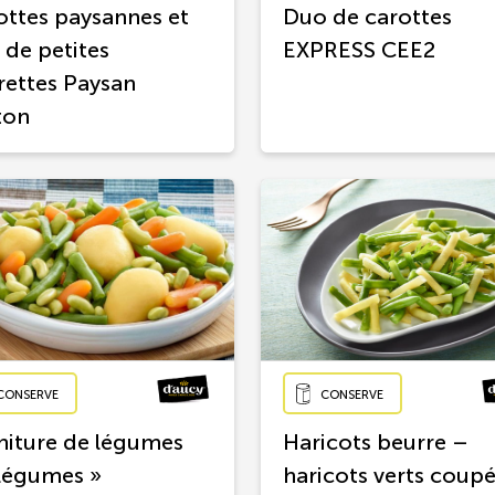
ottes paysannes et
Duo de carottes
 de petites
EXPRESS CEE2
rettes Paysan
ton
CONSERVE
CONSERVE
niture de légumes
Haricots beurre –
 légumes »
haricots verts coup