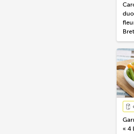
Car
duo
fleu
Bre
Gar
« 4