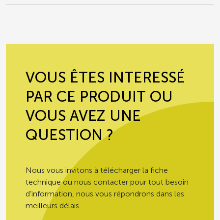
de lentilles corail précuites,
d’aubergines préfrites (aubergines, huile
de tournesol), de courgettes,
d’oignons, de carottes, de tomates, de
concentré de tomates. Tous ces bons
légumes sont accompagnés de pâte,
de crème, d’huile d’olive vierge extra,
VOUS ÊTES INTERESSÉ
de sel, de basilic, de thym, d’huile de
PAR CE PRODUIT OU
colza, et des épices. Et surtout régalez-
vous !!
VOUS AVEZ UNE
QUESTION ?
Nous vous invitons à télécharger la fiche
technique ou nous contacter pour tout besoin
d’information, nous vous répondrons dans les
meilleurs délais.