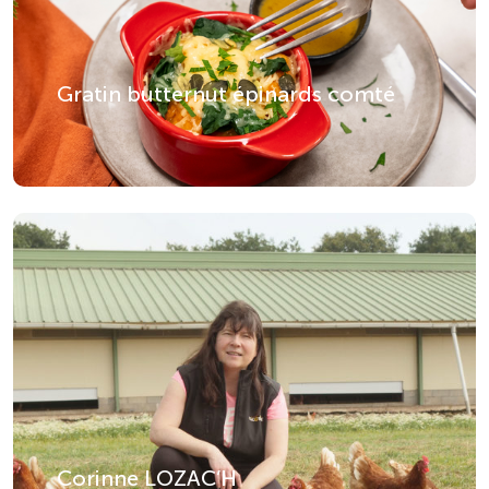
Gratin butternut épinards comté
Corinne LOZAC’H