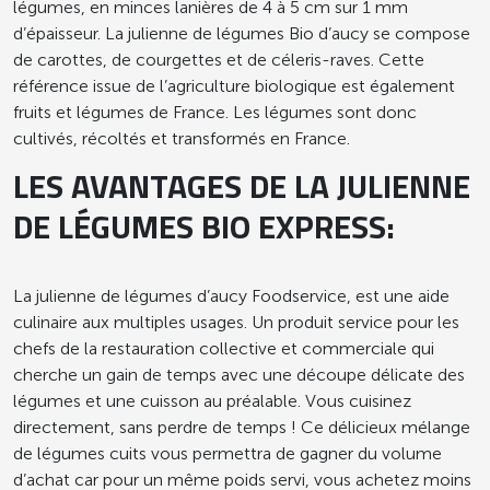
150 g
légumes, en minces lanières de 4 à 5 cm sur 1 mm
institution
d’épaisseur. La julienne de légumes Bio d’aucy se compose
de carottes, de courgettes et de céleris-raves. Cette
PRODUITS PRÊTS À CONSOMMER,
référence issue de l’agriculture biologique est également
EN GRAMMES (± 10%)
fruits et légumes de France. Les légumes sont donc
Selon les recommandations, les
cultivés, récoltés et transformés en France.
légumes d’aucy ont une fréquence de
LES AVANTAGES DE LA JULIENNE
consommation sur 20 repas
consécutifs de 10/20 minimum (hors
DE LÉGUMES BIO EXPRESS:
personnes âgées en institution pour les
repas du soir) *
La julienne de légumes d’aucy Foodservice, est une aide
* GEMRCN = Groupe d’Etudes des
culinaire aux multiples usages. Un produit service pour les
Marchés de Restauration Collective et
chefs de la restauration collective et commerciale qui
de Nutrition
cherche un gain de temps avec une découpe délicate des
légumes et une cuisson au préalable. Vous cuisinez
directement, sans perdre de temps ! Ce délicieux mélange
de légumes cuits vous permettra de gagner du volume
d’achat car pour un même poids servi, vous achetez moins