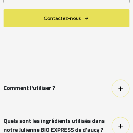
Contactez-nous
Comment l'utiliser ?
Produit cuit pouvant être
assemblé/retravaillé et remis en
température sans cuisson préalable, en
respectant les modes de conservations
Quels sont les ingrédients utilisés dans
et préparations préconisés.
notre Julienne BIO EXPRESS de d'aucy ?