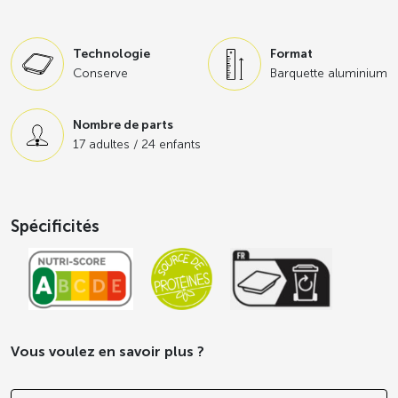
Des bases idéales pour préparer des menus végétariens ou
non, en laissant parler votre créativité de chef.
La solution
Technologie
Format
végétale du quotidien !
Conserve
Barquette aluminium
Nombre de parts
17 adultes / 24 enfants
Spécificités
Vous voulez en savoir plus ?