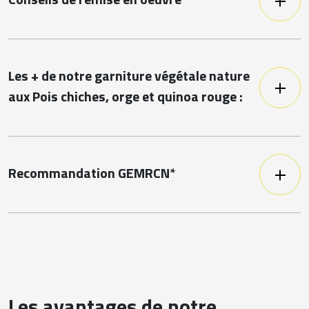
Conseils de remise en oeuvre
Soulever l'opercule de la barquette et
Lentilles, sarrasin, quinoa noir
mettre au four chaud 35 à 40 min à
Boulgour, quinoa rouge, pois cassés
125°C. (Au-delà de 125°C : retirer
l'opercule de la barquette.)
Les + de notre garniture végétale nature
aux Pois chiches, orge et quinoa rouge :
pois chiches, orge perlé, quinoa rouge,
huile de tournesol, sel
Peut contenir des traces de soja
Recommandation GEMRCN*
Enfants de moins de 18
0g
mois
Enfants de plus de 18 mois
150g
Enfants en maternelle
150g
Les avantages de notre