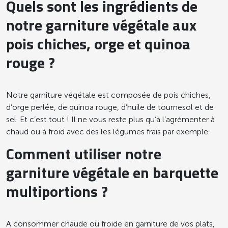
Quels sont les ingrédients de
consommation sur 20 repas
consécutifs de 10/20 minimum (hors
notre garniture végétale aux
personnes âgées en institution pour les
pois chiches, orge et quinoa
repas du soir) *
rouge ?
* GEMRCN = Groupe d’Etudes des
Marchés de Restauration Collective et
de Nutrition
Notre garniture végétale est composée de pois chiches,
d’orge perlée, de quinoa rouge, d’huile de tournesol et de
sel. Et c’est tout ! Il ne vous reste plus qu’à l’agrémenter à
chaud ou à froid avec des les légumes frais par exemple.
Comment utiliser notre
garniture végétale en barquette
multiportions ?
A consommer chaude ou froide en garniture de vos plats,