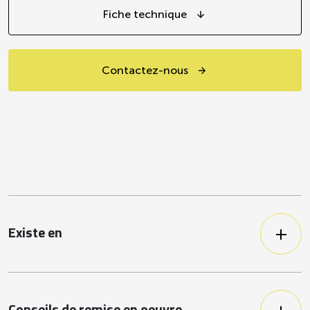
Fiche technique
Contactez-nous
Existe en
Duo de quinoa blanc et rouge
Boulgour, riz noir, épeautre, graines
de courge