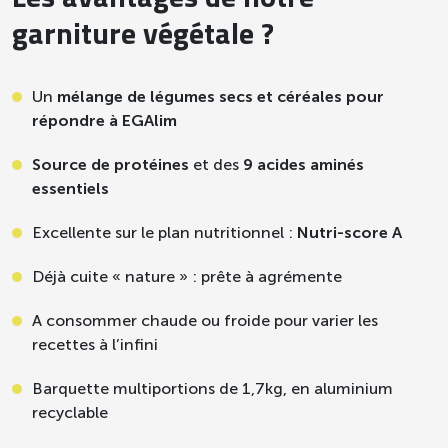
garniture végétale ?
Enfants en classe
170g
élémentaire
Un
mélange de légumes secs et céréales pour
Adolescents, adultes et
répondre à EGAlim
200 à
personnes âgées si portage
250g
à domicile
Source de protéines
et des
9 acides aminés
essentiels
Personnes âgées en
200g
Excellente sur le plan nutritionnel :
Nutri-score A
institution déjeuner
Déjà cuite « nature » : prête à agrémente
Personnes âgées en
150g
institution dîner
A consommer chaude ou froide pour varier les
recettes à l’infini
PRODUITS PRÊTS À CONSOMMER,
Barquette multiportions de 1,7kg, en aluminium
EN GRAMMES (± 10%)
recyclable
Selon les recommandations, les
légumes d’aucy ont une fréquence de