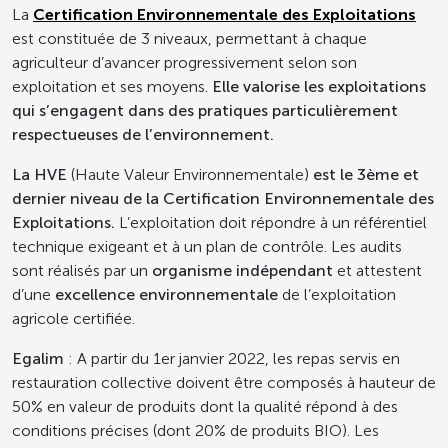
200
La
Certification Environnementale des Exploitations
institution
est constituée de 3 niveaux, permettant à chaque
agriculteur d’avancer progressivement selon son
Produits prêts à consommer, en
exploitation et ses moyens.
Elle valorise les exploitations
grammes (± 10%)
qui s’engagent dans des pratiques particulièrement
Selon les recommandations, les
respectueuses de l’environnement.
légumes d’aucy ont une fréquence de
consommation sur 20 repas
La HVE
(Haute Valeur Environnementale)
est le 3ème et
consécutifs de 10/20 minimum (hors
dernier niveau de la Certification Environnementale des
personnes âgées en institution pour les
Exploitations.
L’exploitation doit répondre à un référentiel
repas du soir) *
technique exigeant et à un plan de contrôle. Les audits
sont réalisés par un
organisme indépendant
et attestent
* GEMRCN = Groupe d’Etudes des
d’une
excellence environnementale
de l’exploitation
Marchés de Restauration Collective et
agricole certifiée.
de Nutrition
Egalim
: A partir du 1er janvier 2022, les repas servis en
restauration collective doivent être composés à hauteur de
50% en valeur de produits dont la qualité répond à des
conditions précises (dont 20% de produits BIO). Les