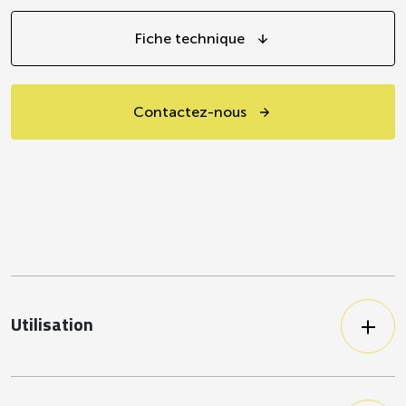
Fiche technique
Contactez-nous
Utilisation
S'accommode dans de nombreuses
autres recettes, chauds ou froids.
(*comme la plupart des haricots rouges