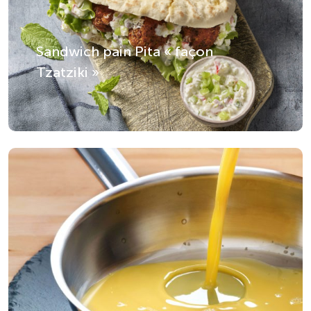
Sandwich pain Pita « façon
Tzatziki »