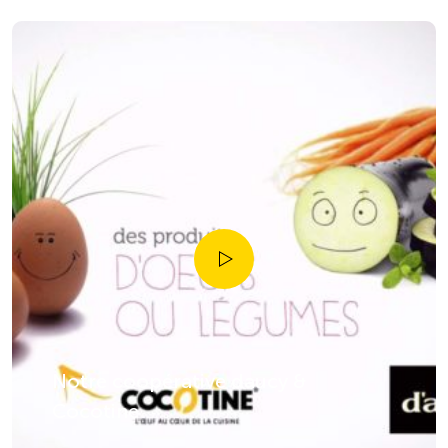
Notre coopérative daucy &
Cocotine