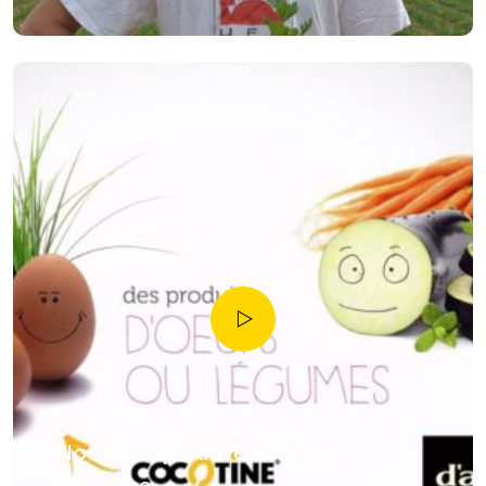
Notre coopérative daucy &
Cocotine