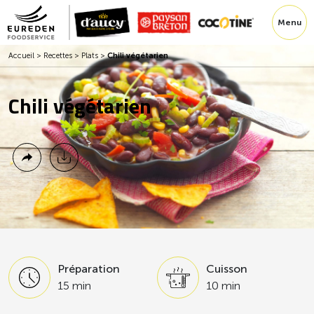
Menu
Accueil
>
Recettes
>
Plats
>
Chili végétarien
Chili végétarien
Préparation
Cuisson
15 min
10 min