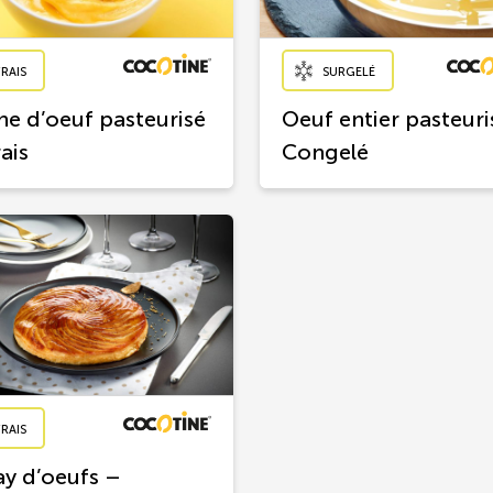
FRAIS
SURGELÉ
ne d’oeuf pasteurisé
Oeuf entier pasteuri
ais
Congelé
FRAIS
ay d’oeufs –