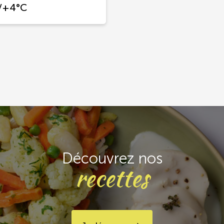
/+4°C
Découvrez nos
recettes