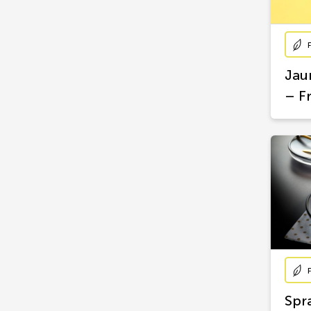
Jau
– Fr
Spr