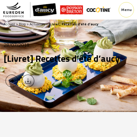
Menu
Accueil
>
Blog
>
Actualités
>
[Livret] Recettes d’été d’aucy
28/07/2018
[Livret] Recettes d’été d’aucy