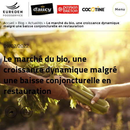
Menu
Accueil
>
Blog
>
Actualités
>
Le marché du bio, une croissance dynamique
malgré une baisse conjoncturelle en restauration
09/02/2022
Le marché du bio, une
croissance dynamique malgré
une baisse conjoncturelle en
restauration