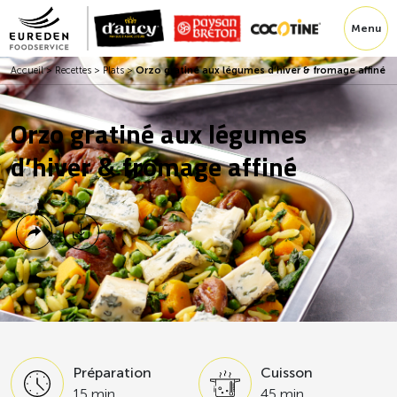
Menu
Accueil
>
Recettes
>
Plats
>
Orzo gratiné aux légumes d’hiver & fromage affiné
Orzo gratiné aux légumes
d’hiver & fromage affiné
Préparation
Cuisson
15 min
45 min