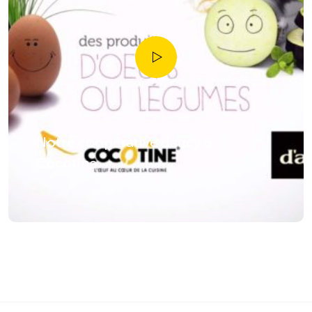
Notre coopérative daucy &
Cocotine