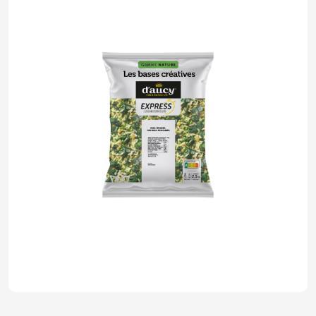
Base créative Orzo, épinards, pois
cassés d'aucy EXPRESS