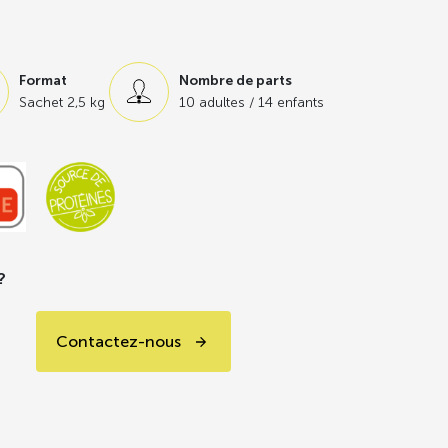
, légumes et légumineuses déjà cuits
,
ent des plats chauds, salades ou recettes
Format
Nombre de parts
 prêt à l’emploi, sans jus
, qui permet un
Sachet 2,5 kg
10 adultes / 14 enfants
une utilisation sans perte. Sa composition
éale pour
renouveler les recettes et enrichir
?
Contactez-nous