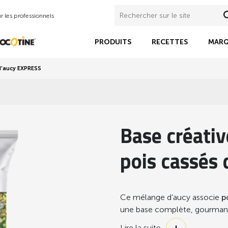
 les professionnels
PRODUITS
RECETTES
MARQ
 d’aucy EXPRESS
Base créativ
pois cassés
Ce mélange d’aucy associe
p
une base complète, gourma
Lire la suite