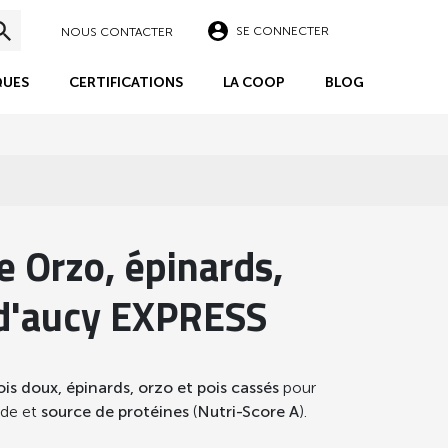
SE CONNECTER
NOUS CONTACTER
UES
CERTIFICATIONS
LA COOP
BLOG
e Orzo, épinards,
 d'aucy EXPRESS
ois doux, épinards, orzo et pois cassés
pour
nde et
source de protéines
(
Nutri-Score A
).