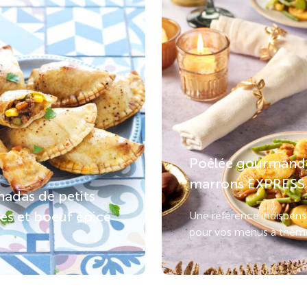
Poêlée gourmand
marrons EXPRESS
adas de petits
es et boeuf épicé
Une référence indispens
pour vos menus à thèm