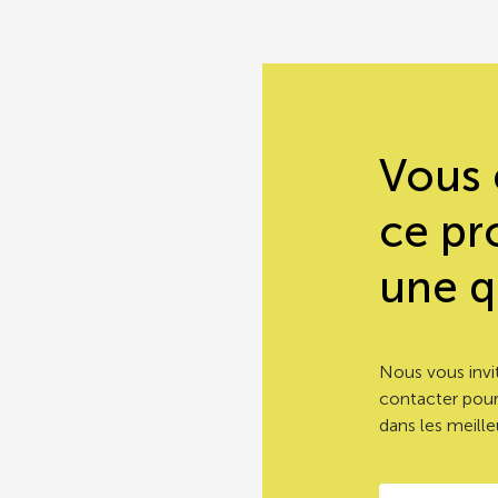
Enfants + 18 mois
Enfants maternelles
Enfants élémentaires
Vous 
Adultes, adolescents et personnes âgées à domicile
ce pr
Personnes âgées en institution
une q
Produits prêts à consommer, en grammes (± 10%)
Selon les recommandations, les légumes d’aucy ont une fr
Nous vous invi
institution pour les repas du soir) *
contacter pour
* GEMRCN = Groupe d’Etudes des Marchés de Restauration Co
dans les meilleu