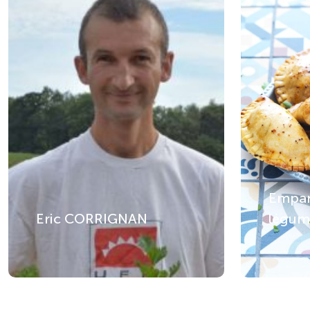
Empan
Eric CORRIGNAN
légum