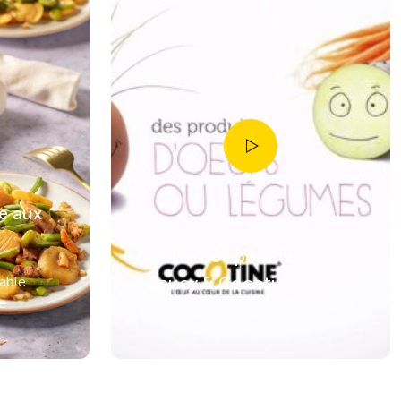
e aux
Notre coopérative
daucy & Cocotine
able
e