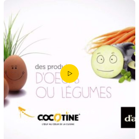
Notre coopérative daucy &
Cocotine