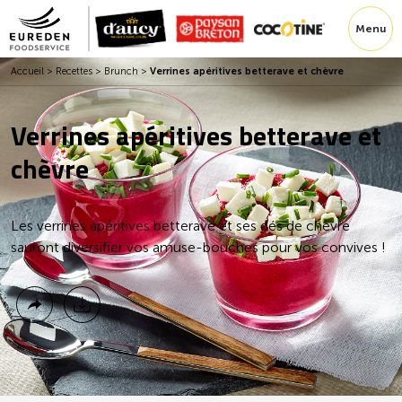
Menu
Accueil
>
Recettes
>
Brunch
>
Verrines apéritives betterave et chèvre
Verrines apéritives betterave et
chèvre
Les verrines apéritives betterave et ses dés de chèvre
sauront diversifier vos amuse-bouches pour vos convives !