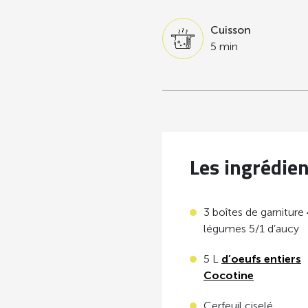
Cuisson
5 min
Les ingrédie
3 boîtes de garniture
légumes 5/1 d’aucy
5 L
d’oeufs entiers
Cocotine
Cerfeuil ciselé