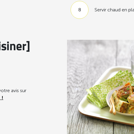
Servir chaud en pla
siner]
otre avis sur
 !