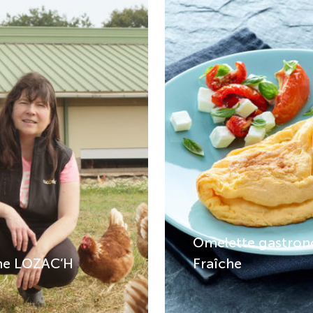
Omelette gastro
ne LOZAC’H
Fraîche