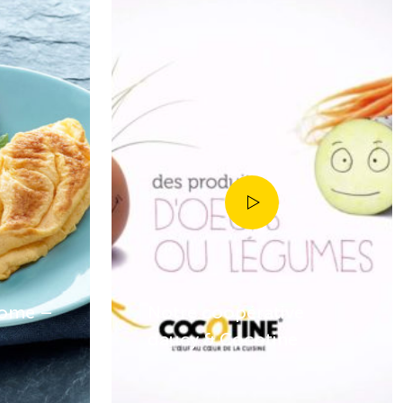
nome –
Notre coopérative
daucy & Cocotine