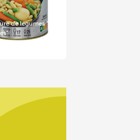
ure de légumes "4
es"