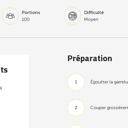
Portions
Difficulté
100
Moyen
Préparation
nts
Égoutter la garnit
 4
Couper grossièrem