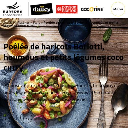
Menu
Accueil
>
Recettes
>
Plats
>
Poêlée de haricots Borlotti, houmous et petits
légumes coco curry
Poêlée de haricots Borlotti,
houmous et petits légumes coco
curry
Proposez notre poêlée de haricots Borlotti, houmous et
petits légumes coco curry à vos convives ! Une recette
exotique pour un vrai apport de protéines !