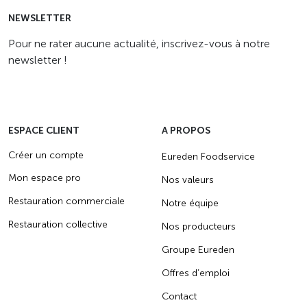
NEWSLETTER
Pour ne rater aucune actualité, inscrivez-vous à notre
newsletter !
ESPACE CLIENT
A PROPOS
Créer un compte
Eureden Foodservice
Mon espace pro
Nos valeurs
Restauration commerciale
Notre équipe
Restauration collective
Nos producteurs
Groupe Eureden
Offres d’emploi
Contact