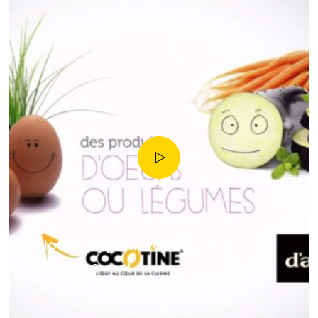
Notre coopérative daucy &
Cocotine