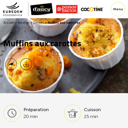
Menu
Accueil
>
Recettes
>
Dessert
>
Muffins aux carottes
Muffins aux carottes
Préparation
Cuisson
20 min
25 min