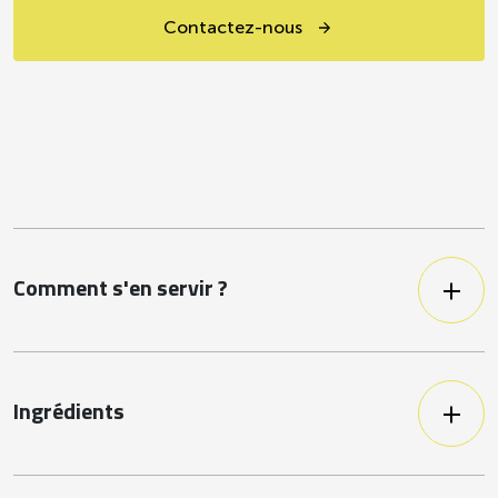
Contactez-nous
Comment s'en servir ?
Ce produit est naturellement peu salé,
ce qui le rend adapté aux convives
ayant des restrictions alimentaires
spécifiques. Découpés et cuits pour
Ingrédients
vous faire gagner du temps, le reste est
Panais français en cubes au format
entre vos mains !
20×20.