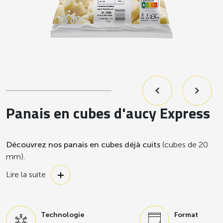
Panais en cubes d'aucy Express
Découvrez nos panais en cubes déjà cuits
(cubes de 20
mm).
Déjà pelées et cubées elles sont prêtes à l’emploi, vous
Lire la suite
gagnez du temps pour laisser libre court à votre créativité.
Récoltés dans les champs à maturité, ils sont
transformés
quelques heures après la récolte
pour vous garantir le
Technologie
Format
meilleur du légume.