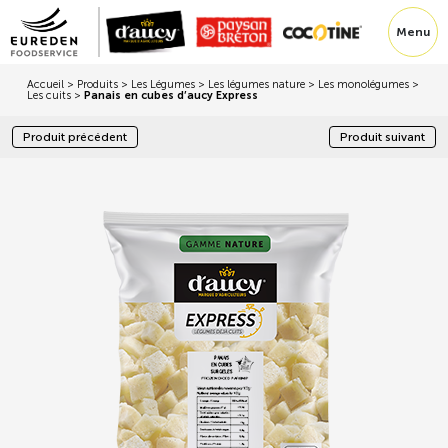
Menu
Accueil
>
Produits
>
Les Légumes
>
Les légumes nature
>
Les monolégumes
>
Les cuits
>
Panais en cubes d’aucy Express
Produit précédent
Produit suivant