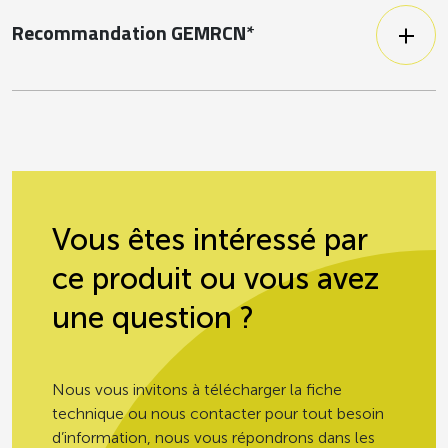
Recommandation GEMRCN*
Enfants -18 mois
120 g
Enfants +18 mois
120 g
Enfants maternelle
100 g
Vous êtes intéressé par
Enfants élémentaire
100 g
ce produit ou vous avez
Adultes, adolescents et
150 g
une question ?
personnes âgées à domicile
Personnes âgées en
150 g
Nous vous invitons à télécharger la fiche
institution
technique ou nous contacter pour tout besoin
d’information, nous vous répondrons dans les