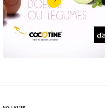
Notre coopérative daucy &
Cocotine
NEWSLETTER