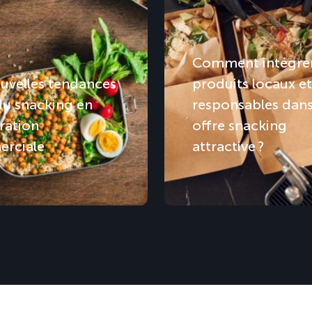
Comment intégrer
uvelles tendances
produits locaux et
du snacking en
responsables dan
ration
offre snacking
rciale
attractive ?