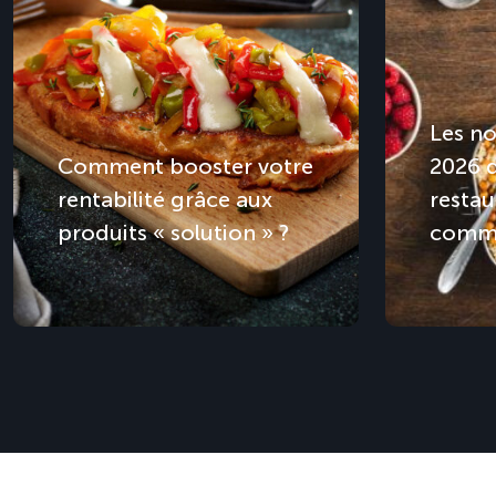
Les no
Comment booster votre
2026 
rentabilité grâce aux
restau
produits « solution » ?
comme