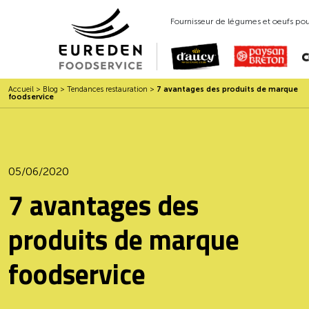
Fournisseur de légumes et oeufs pour
Accueil
>
Blog
>
Tendances restauration
>
7 avantages des produits de marque
foodservice
05/06/2020
7 avantages des
produits de marque
foodservice