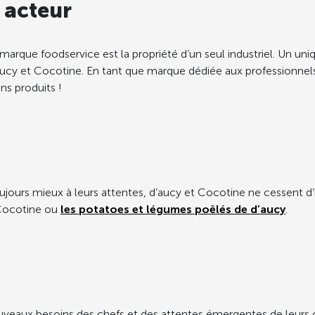
l acteur
arque foodservice est la propriété d’un seul industriel. Un un
d’aucy et Cocotine. En tant que marque dédiée aux professionnel
ns produits !
jours mieux à leurs attentes, d’aucy et Cocotine ne cessent d’i
ocotine ou
les potatoes et légumes poêlés de d’aucy
.
uveaux besoins des chefs et des attentes émergentes de leurs