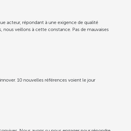
ique acteur, répondant à une exigence de qualité
s, nous veillons à cette constance. Pas de mauvaises
nnover. 10 nouvelles références voient le jour
 convives. Nous avons su nous engager pour répondre