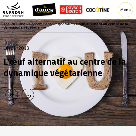
Menu
Accueil
>
Blog
>
Consommation responsable
>
L’œuf alternatif au centre de la
dynamique végétarienne
18/09/2018
L’œuf alternatif au centre de la
dynamique végétarienne