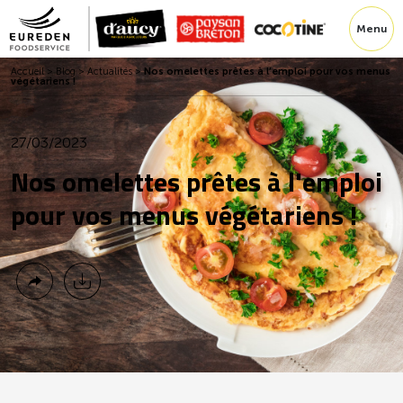
Menu
Accueil
>
Blog
>
Actualités
>
Nos omelettes prêtes à l’emploi pour vos menus
végétariens !
27/03/2023
Nos omelettes prêtes à l'emploi
pour vos menus végétariens !