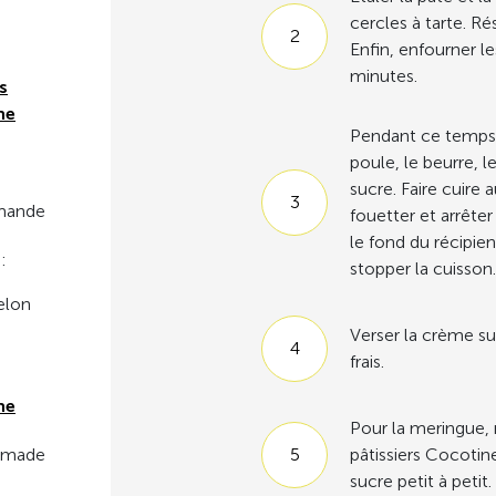
cercles à tarte. Ré
Enfin, enfourner le
minutes.
s
ne
Pendant ce temps,
poule, le beurre, l
sucre. Faire cuire 
amande
fouetter et arrête
le fond du récipie
:
stopper la cuisson.
selon
Verser la crème sur
frais.
ne
Pour la meringue,
mmade
pâtissiers Cocotin
sucre petit à petit.