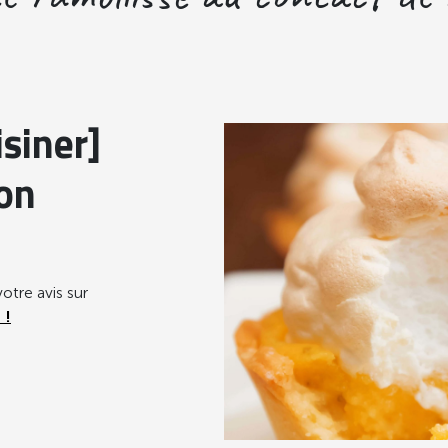
siner]
ron
otre avis sur
 !