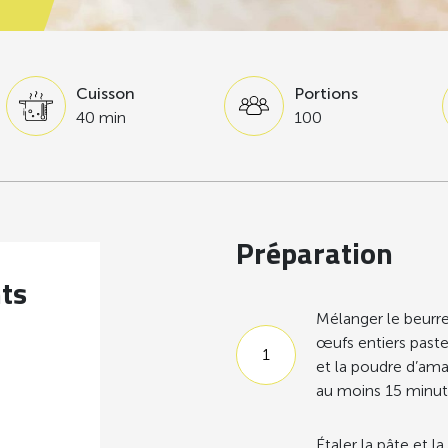
Cuisson
Portions
40 min
100
Préparation
nts
Mélanger le beurre 
œufs entiers paste
et la poudre d’ama
au moins 15 minute
Étaler la pâte et la