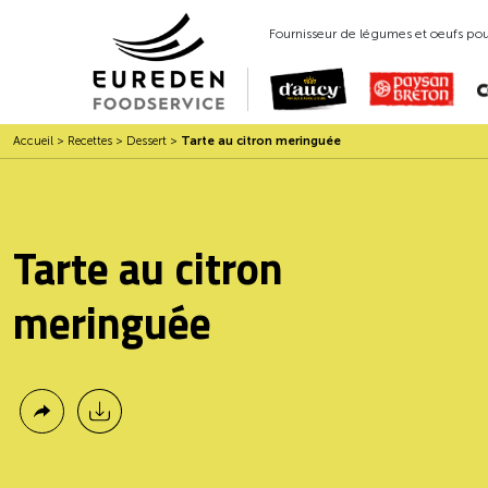
Fournisseur de légumes et oeufs pour
Accueil
>
Recettes
>
Dessert
>
Tarte au citron meringuée
Tarte au citron
meringuée