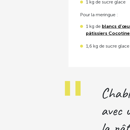
1 kg de sucre glace
Pour la meringue :
1 kg de
blancs d’œu
pâtissiers Cocotine
1,6 kg de sucre glace
Chabl
avec 
la pât