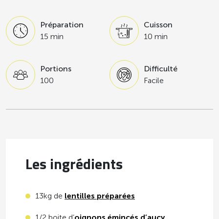
Préparation
Cuisson
15 min
10 min
Portions
Difficulté
100
Facile
Les ingrédients
13kg de
lentilles préparées
1/2 boite d’
oignons émincés d’aucy