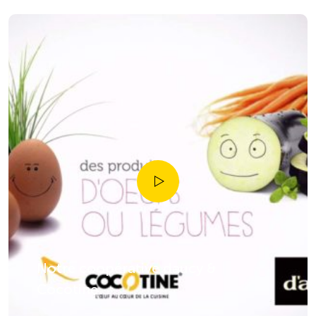
Notre coopérative daucy &
Cocotine