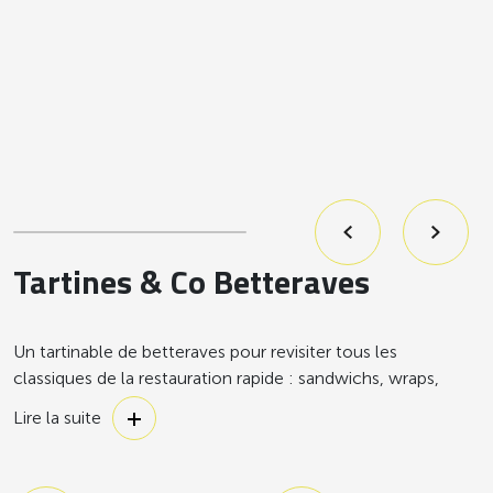
Tartines & Co Betteraves
Un tartinable de betteraves pour revisiter tous les
classiques de la restauration rapide : sandwichs, wraps,
burgers, bowls, verrines… et plus si affinité !
Lire la suite
Découvrez notre Tartines & Co Betteraves, un tartinable de
légumes prêt à l’emploi, avec une texture souple, facile à
travailler à froid ou à chaud et qui ne détrempe pas le pain.