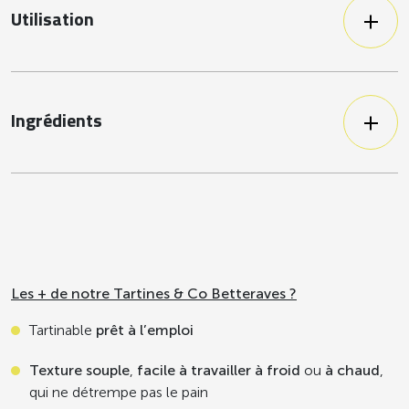
Tartines & Co Poicamole
Utilisation
Utilisation à chaud ou à froid. A tartiner
Tartines & Co Poivrons jaunes
ou à dipper. Idéal pour vos sandwichs,
Tartines & Co Tomates
burgers, wraps, bowls, verrines... Besoin
d'inspiration ? Téléchargez vite notre
Ingrédients
livret de 16 recettes Tartines & Co en
Betteraves rouges, huile de colza, fibre
bas de cette page !
de pois, concentré de jus de betteraves
rouges (concentré de jus de betteraves
rouges), vinaigre balsamique (vinaigre
de vin, moût de raisin cuit), concentré
de jus de citron, purée d’ail, sel.
Les + de notre Tartines & Co Betteraves ?
Tartinable
prêt à l’emploi
Texture souple
,
facile à travailler à froid
ou
à chaud
,
qui ne détrempe pas le pain