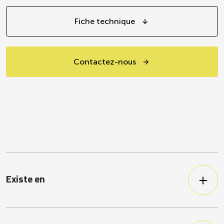
Fiche technique
Contactez-nous
Existe en
Tartines & Co Houmous aux zestes
de citron