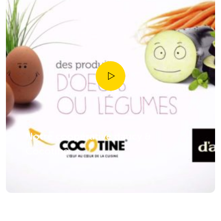
Notre coopérative daucy &
Cocotine