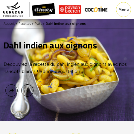
Menu
Accueil
>
Recettes
>
Plats
>
Dahl indien aux oignons
Dahl indien aux oignons
Découvrez la recette du dahl indien aux oignons avec nos
haricots blancs ! Bonne dégustation !