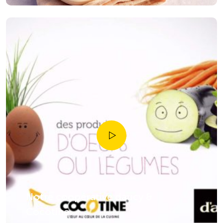
Notre coopérative daucy &
Cocotine