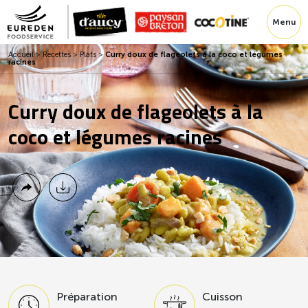
Menu
Accueil
>
Recettes
>
Plats
>
Curry doux de flageolets à la coco et légumes
racines
Curry doux de flageolets à la
coco et légumes racines
Préparation
Cuisson