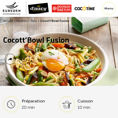
Menu
Accueil
>
Recettes
>
Plats
>
Cocott’Bowl Fusion
Cocott’Bowl Fusion
Préparation
Cuisson
20 min
10 min