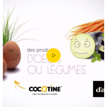
Notre coopérative daucy &
Cocotine