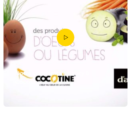
Notre coopérative daucy &
Cocotine