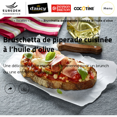
Menu
Accueil
>
Recettes
>
Brunch
>
Bruschetta de piperade cuisinée à l’huile d’olive
Bruschetta de piperade cuisinée
à l’huile d’olive
Une délicieuse idée recette végétarienne pour un brunch
ou une entrée remplis de soleil !