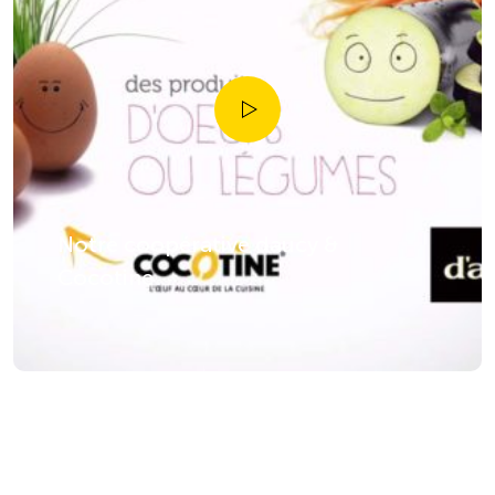
Notre coopérative daucy &
Cocotine