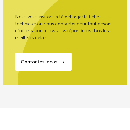
à domicile
Nous vous invitons à télécharger la fiche
Personnes âgées en
technique ou nous contacter pour tout besoin
8g
institution
d’information, nous vous répondrons dans les
meilleurs délais.
PRODUITS PRÊTS À CONSOMMER,
EN GRAMMES (± 10%)
Selon les recommandations, les
Contactez-nous
légumes d’aucy ont une fréquence de
consommation sur 20 repas
consécutifs de 10/20 minimum (hors
personnes âgées en institution pour les
repas du soir) *
* GEMRCN = Groupe d’Etudes des
Marchés de Restauration Collective et
de Nutrition