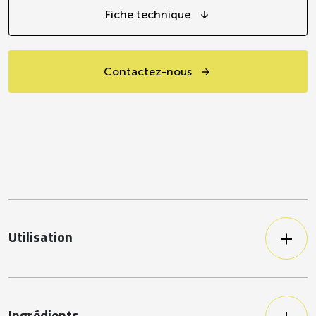
Fiche technique
Contactez-nous
Utilisation
Variez les plaisirs : sauces froides ou
chaudes, en nappage ou mijotage...
(*comme la plupart des sauces à base
de tomates en conserve du marché)