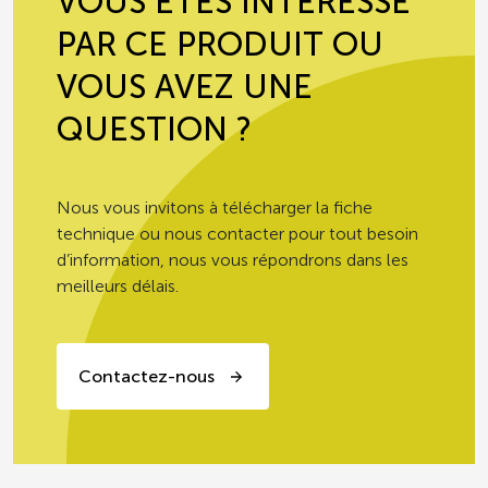
VOUS ÊTES INTERESSÉ
Enfants en classe
PAR CE PRODUIT OU
100g
élémentaire
VOUS AVEZ UNE
Adolescents, adultes et
QUESTION ?
personnes âgées si portage
150g
à domicile
Nous vous invitons à télécharger la fiche
Personnes âgées en
technique ou nous contacter pour tout besoin
150g
institution
d’information, nous vous répondrons dans les
meilleurs délais.
PRODUITS PRÊTS À CONSOMMER,
EN GRAMMES (± 10%)
Selon les recommandations, les
Contactez-nous
légumes d’aucy ont une fréquence de
consommation sur 20 repas
consécutifs de 10/20 minimum (hors
personnes âgées en institution pour les