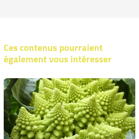
repas du soir) *
* GEMRCN = Groupe d’Etudes des
Marchés de Restauration Collective et
de Nutrition
Ces contenus pourraient
également vous intéresser