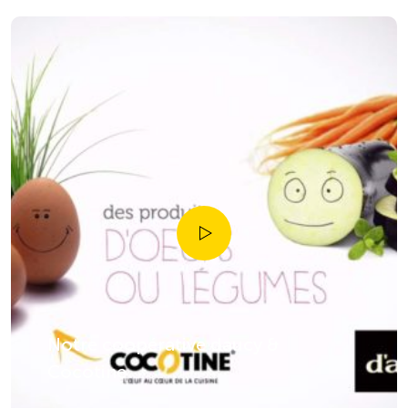
Notre coopérative daucy &
Cocotine