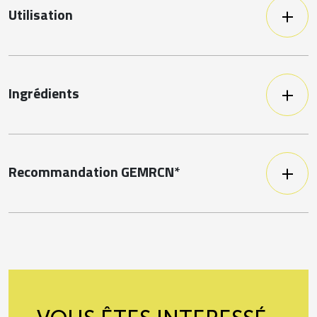
Utilisation
A consommer sans modération durant
toute l'année ! (*comme la plupart des
salsifis en conserve du marché)
Ingrédients
Salsifis, eau et sel
Recommandation GEMRCN*
Enfants de moins de 18
120g
mois
Enfants de plus de 18 mois
120g
Enfants en maternelle
100g